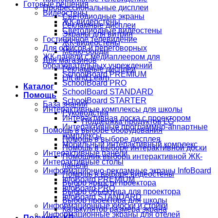
Готовые решения
Профессиональные дисплеи
Видеостены
Светодиодные экраны
ЖК-видеостены
Рекламные дисплеи
Светодиодные видеостены
Экраны для витрин
Гостиничное телевидение
ЖК-видеостены
Для офисов и переговорных
Меню-борды
ЖК-панели с медиаплеером для
Для магазинов
образовательных учреждений
Рекламные дисплеи
SchoolBoard PREMIUM
Lift and Learn
SchoolBoard PRO
Каталог
SchoolBoard STANDARD
Помощь
SchoolBoard STARTER
База знаний
Интерактивные комплексы для школы
Руководства
Интерактивная доска с проектором
Поддержка продуктов LG
Интерактивные программно-аппартные
Помощь в выборе оборудования
комплексы
Помощь в выборе дисплея
Мобильный интерактивный комплекс
Помощь в выборе интерактивной доски
Интерактивные панели
Помощник выбора интерактивной ЖК-
Интерактивные столы
панели
Информационно-рекламные экраны InfoBoard
Помощь в выборе видеостены
InfoBoard PREMIUM
Выбор яркости проектора
InfoBoard PRO
Выбор объектива для проектора
InfoBoard STANDARD
Выбор проектора для школы
Информационные киоски и стойки
Калькулятор размера экрана
Информационные экраны для отелей
Получить КП