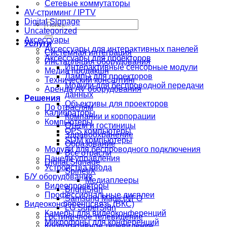
Сетевые коммутаторы
AV-стриминг / IPTV
Digital Signage
Искать:
Uncategorized
Аксессуары
Услуги
Аксессуары для интерактивных панелей
Системная интеграция
Аксессуары для проекторов
Инсталляция оборудования
Интерактивные сенсорные модули
Медиа продакшн
Лампы для проекторов
Технический консалтинг
Модули для беспроводной передачи
Аренда AV оборудования
данных
Решения
Объективы для проекторов
По отраслям
Калибраторы
Компании и корпорации
Компьютеры
Отели и гостиницы
OPS компьютеры
Здравоохранение
SDM компьютеры
Образование
Модули для беспроводного подключения
Все отрасли
Панели управления
Digital Signage
Устройства ввода
SpinetiX
Б/У оборудование
Медиаплееры
Видеопроекторы
BrightSign
Профессиональные дисплеи
Samsung MagicINFO
Видеоконференцсвязь (ВКС)
LG SuperSign
Камеры для видеоконференций
Гостиничное телевидение
Микрофоны для конференций
Корпоративное телевидение