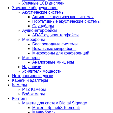
Уличные LCD дисплеи
Звуковое оборудование
Акустические системы
Активные акустические системы
Портативные акустические системы
Саундбары
Аудиоинтерфейсы
ADAT аудиоинтерфейсы
Микрофоны
Беспроводные системы
Вокальные микрофоны
Микрофоны для конференций
Микшеры
Аналоговые микшеры
Наушники
Усилители мощности
Интерактивные доски
Кабели и адаптеры
Камеры
PTZ Камеры
Вэб-камеры
Контент
Макеты для систем Digital Signage
Макеты SpinetiX Elementi
Меню-борды