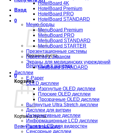
HotelBoard 4K
HotelBoard Premium
Вход
HotelBoard PRO
HotelBoard STANDARD
0
Меню-борды
MenuBoard Premium
MenuBoard PRO
MenuBoard STANDARD
MenuBoard STARTER
Презентационные системы
Корзина пуста.
Проектор с экраном
Экраны для медицинских учреждений
Вернуться в магазин
MedBoard STANDARD
Дисплеи
0
E-Paper
Корзина
OLED дисплеи
Изогнутые OLED дисплеи
Плоские OLED дисплеи
Прозрачные OLED дисплеи
Вытянутые Ultra Stretch дисплеи
Дисплеи для витрин
Интерактивные дисплеи
Корзина пуста.
Информационные LCD дисплеи
Панели LCD для видеостен
Вернуться в магазин
Сенсорные дисплеи