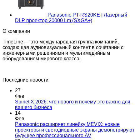
Panasonic PT-RS20KE | Лазерный
DLP проектор 20000 Lm (SXGA+)
О компании
TimeLine — это международная группа компаний,
создающая аудиовизуальный контент в сочетании с
инженерными решениями и мультимедийным
оборудованием мирового класса.
Последние новости
27
Фев
SpinetiX 2026: что нового и почему это важно для
Комментариев
вашего бизнеса
к
нет
14
записи
Фев
SpinetiX
Panasonic расширяет линейку MEVIX: новые
2026:
проекторы и светодиодные экраны демонстрируют
что
Комментариев
будущее профессионального AV