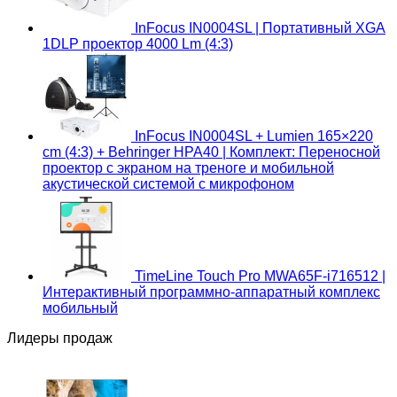
InFocus IN0004SL | Портативный XGA
1DLP проектор 4000 Lm (4:3)
InFocus IN0004SL + Lumien 165×220
cm (4:3) + Behringer HPA40 | Комплект: Переносной
проектор с экраном на треноге и мобильной
акустической системой с микрофоном
TimeLine Touch Pro MWA65F-i716512 |
Интерактивный программно-аппаратный комплекс
мобильный
Лидеры продаж