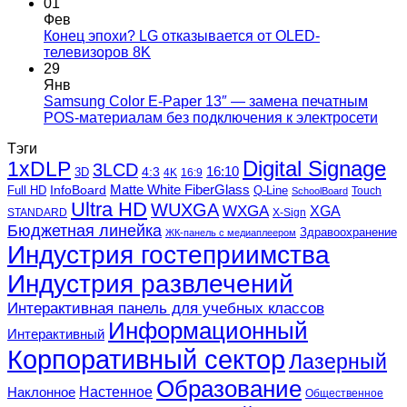
нового
к
нет
01
и
записи
Фев
почему
Panasonic
Конец эпохи? LG отказывается от OLED-
это
расширяет
Комментариев
телевизоров 8K
к
важно
линейку
нет
29
записи
для
MEVIX:
Янв
Конец
вашего
новые
Samsung Color E-Paper 13″ — замена печатным
эпохи?
бизнеса
проекторы
Ком
POS-материалам без подключения к электросети
LG
и
к
нет
Тэги
отказывается
светодиодные
запи
1xDLP
от
Digital Signage
экраны
Sam
3LCD
16:10
3D
4:3
4K
16:9
OLED-
демонстрируют
Colo
Matte White FiberGlass
InfoBoard
Full HD
Q-Line
Touch
SchoolBoard
телевизоров
будущее
E-
Ultra HD
WUXGA
WXGA
XGA
STANDARD
8K
профессионального
X-Sign
Pap
Бюджетная линейка
AV
13″
Здравоохранение
ЖК-панель с медиаплеером
—
Индустрия гостеприимства
зам
Индустрия развлечений
печ
POS
Интерактивная панель для учебных классов
мат
Информационный
без
Интерактивный
под
Корпоративный сектор
Лазерный
к
элек
Образование
Настенное
Наклонное
Общественное